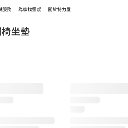
與服務
為家找靈感
關於特力屋
鋼椅坐墊