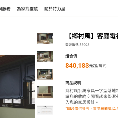
與服務
為家找靈感
關於特力屋
【鄉村風】客廳電視
套裝編號
SE008
組合價
$40,183
元起
/
每式
商品說明
鄉村風系統家具一字型落地
讓您的收納空間看起來整潔
入您的家居設計。
*圖片僅供參考，實際報價請以