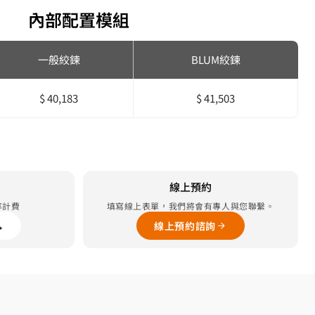
內部配置模組
一般絞鍊
BLUM絞鍊
$ 40,183
$ 41,503
線上預約
率計費
填寫線上表單，我們將會有專人與您聯繫。
線上預約諮詢